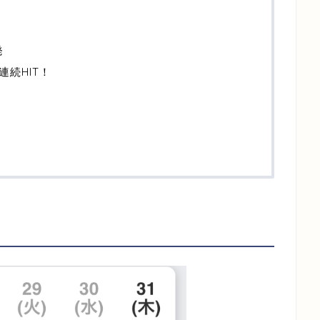
発
続HIT！