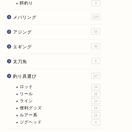
餌釣り
3
メバリング
124
アジング
55
エギング
99
太刀魚
6
釣り具選び
127
ロッド
24
リール
26
ライン
14
便利グッズ
19
ルアー系
16
ジグヘッド
4