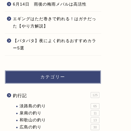
6月14日 雨後の梅雨メバルは高活性
エギングはただ巻きで釣れる！はガチだっ
た【やり方解説】
【パタパタ】夜によく釣れるおすすめカラ
ー5選
カテゴリー
釣行記
125
淡路島の釣り
65
泉南の釣り
11
和歌山の釣り
13
広島の釣り
30