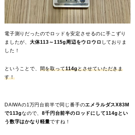
電子測りだったのでロッドを安定させるのに手こずり
ましたが、
大体113～115g周辺をウロウロ
しておりま
した！
ということで、
間を取って
114g
とさせていただきま
す！
DAIWAの1万円台前半で同じ番手の
エメラルダスX83M
で113g
なので、
8千円台前半のロッドにして114gとい
う数字はかなり軽量
ですね！