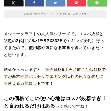
記事内に商品プロモーションを含む場合があります
メジャークラフトの大人気シリーズで、コスパ抜群と
話題の
2代目ソルパラSPX832E
でエギング実釣に行っ
てきたので、
使用感や気になる重量
を書いていきたい
と思います。
結論から言いますと、
実売価格8千円台前半と低価格で
すが基本性能バッチリでエギング以外の色々な釣りに
も使える万能ロッド
です！
この価格でこの使い心地はコスパ抜群すぎ！
と言われるだけはある
って感じですね！