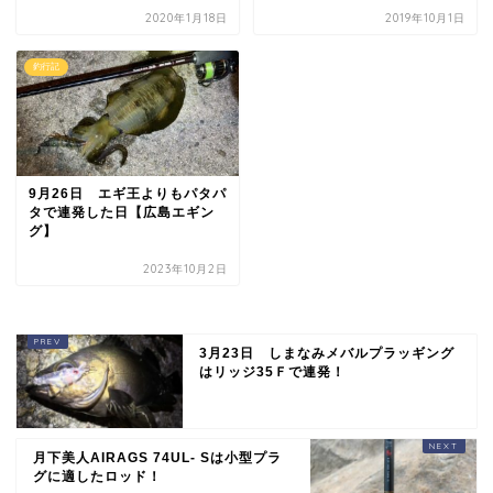
2020年1月18日
2019年10月1日
釣行記
9月26日 エギ王よりもパタパ
タで連発した日【広島エギン
グ】
2023年10月2日
3月23日 しまなみメバルプラッギング
はリッジ35Ｆで連発！
月下美人AIRAGS 74UL- Sは小型プラ
グに適したロッド！