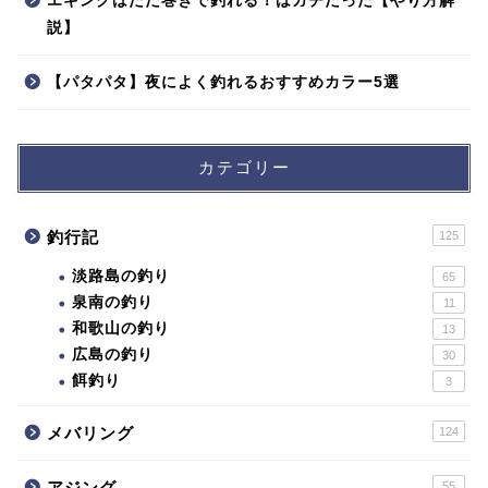
エギングはただ巻きで釣れる！はガチだった【やり方解
説】
【パタパタ】夜によく釣れるおすすめカラー5選
カテゴリー
釣行記
125
淡路島の釣り
65
泉南の釣り
11
和歌山の釣り
13
広島の釣り
30
餌釣り
3
メバリング
124
アジング
55