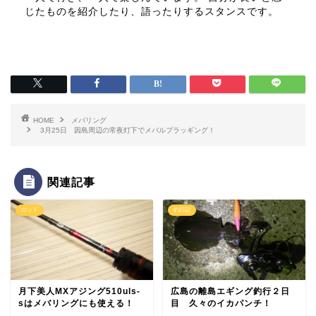
じたものを紹介したり、語ったりするスタンスです。
HOME
メバリング
3月25日 因島周辺の常夜灯下でメバルプラッギング！
関連記事
ロッド
釣行記
月下美人MXアジング510uls-
広島の離島エギング釣行２日
sはメバリングにも使える！
目 久々のイカパンチ！