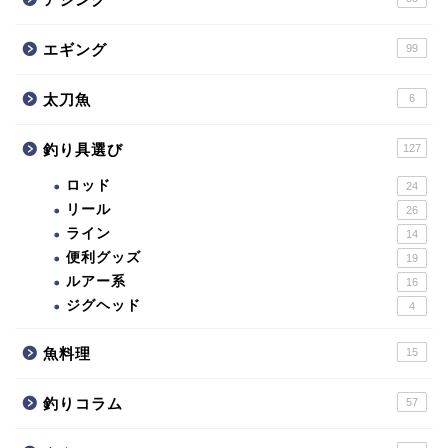
エギング
99
太刀魚
6
釣り具選び
127
ロッド
24
リール
26
ライン
14
便利グッズ
19
ルアー系
16
ジグヘッド
4
魚料理
15
釣りコラム
57