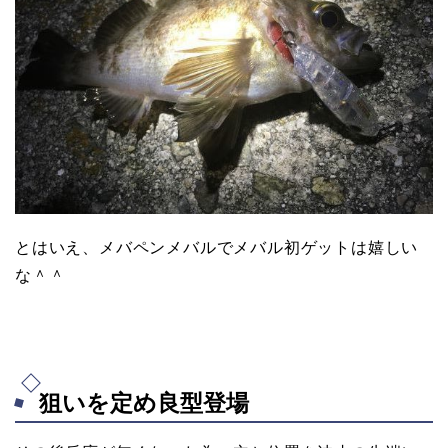
とはいえ、メバペンメバルでメバル初ゲットは嬉しい
な＾＾
狙いを定め良型登場